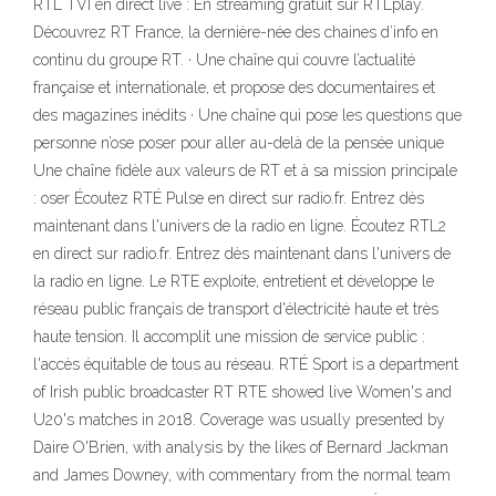
RTL TVI en direct live : En streaming gratuit sur RTLplay.
Découvrez RT France, la dernière-née des chaines d’info en
continu du groupe RT. · Une chaîne qui couvre l’actualité
française et internationale, et propose des documentaires et
des magazines inédits · Une chaîne qui pose les questions que
personne n’ose poser pour aller au-delà de la pensée unique
Une chaîne fidèle aux valeurs de RT et à sa mission principale
: oser Écoutez RTÉ Pulse en direct sur radio.fr. Entrez dès
maintenant dans l'univers de la radio en ligne. Écoutez RTL2
en direct sur radio.fr. Entrez dès maintenant dans l'univers de
la radio en ligne. Le RTE exploite, entretient et développe le
réseau public français de transport d'électricité haute et très
haute tension. Il accomplit une mission de service public :
l'accès équitable de tous au réseau. RTÉ Sport is a department
of Irish public broadcaster RT RTE showed live Women's and
U20's matches in 2018. Coverage was usually presented by
Daire O'Brien, with analysis by the likes of Bernard Jackman
and James Downey, with commentary from the normal team